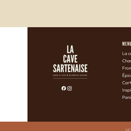
MEN
La c
Char
Fro
Épic
Car
Insp
Pan
DÉ