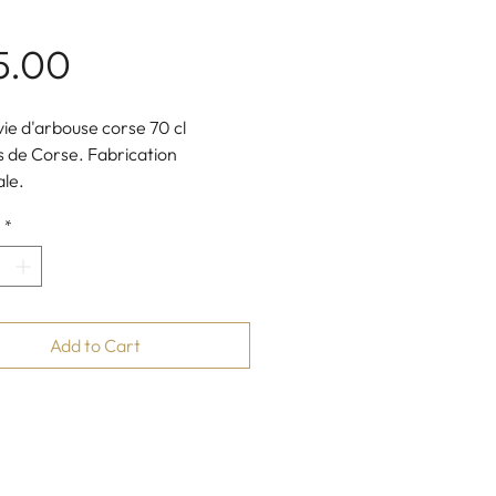
Price
5.00
vie d'arbouse corse 70 cl
s de Corse. Fabrication
ale.
l.
*
e Orsini
Add to Cart