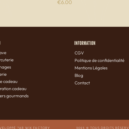
Price
€6.00
U
INFORMATION
ave
CGV
cuterie
Politique de confidentialité
mages
Mentions Légales
erie
Blog
te cadeau
Contact
iration cadeau
iers gourmands
VELOPPÉ PAR WIX FACTORY
2023 © TOUS DROITS RÉSER