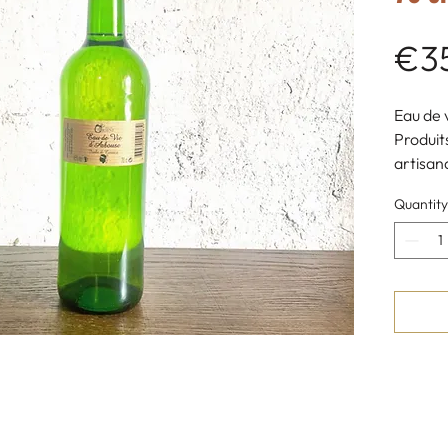
€3
Eau de 
Produit
artisan
45 % vo
Quantity
Domain