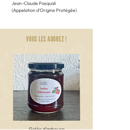
Jean-Claude Pasquali
(Appelation d'Origine Protégée)
Farina castagnina corsa
1 kg ou 500 g
Jean-Claude Pasquali - RENNO
VOUS LES ADOREZ !
Gelée d'arbouse
Terrine de porc cor