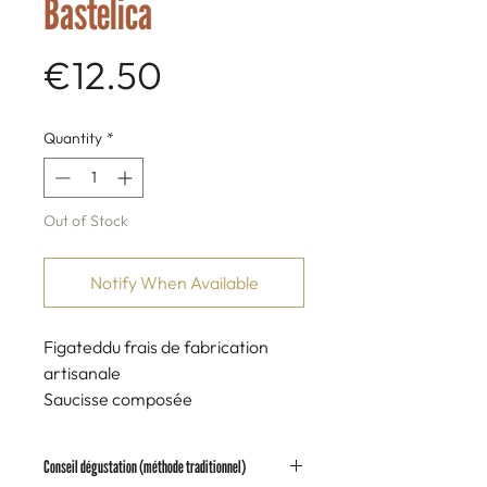
Bastelica
Price
€12.50
Quantity
*
Out of Stock
Notify When Available
Figateddu frais de fabrication
artisanale
Saucisse composée
principalement de viande et de
foie de porc.
Conseil dégustation (méthode traditionnel)
Porcs noirs élevés en Corse