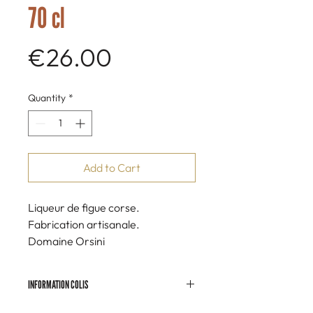
70 cl
Price
€26.00
Quantity
*
Add to Cart
Liqueur de figue corse.
Fabrication artisanale.
Domaine Orsini
Les Liqueurs élaborées
au Domaine Orsini sont toutes
INFORMATION COLIS
réalisées à partir de différentes
variétés de fruits, de baies et
Colis de 1, 3 ou 6 bouteilles