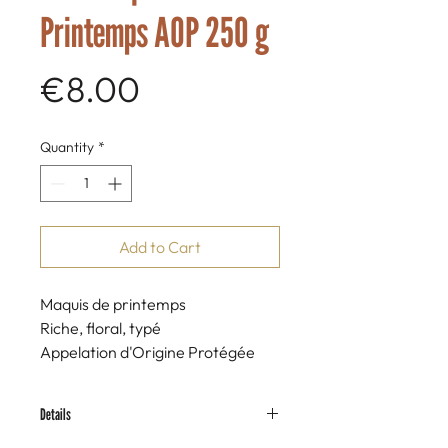
Printemps AOP 250 g
Price
€8.00
Quantity
*
Add to Cart
Maquis de printemps
Riche, floral, typé
Appelation d'Origine Protégée
U Campu Tondu 250 g
Meli di Corsica (miel de Corse),
Details
Georges Preziosi, 20100 -