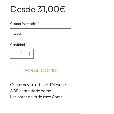
Precio
Desde
31,00€
de
Coppa "nustrale"
*
oferta
Cantidad
*
Agregar al carrito
Coppa nustrale, issue d'élevages
AOP charcuterie corse.
Les porcs noirs de race Corse
"nustrale" se nourrissent
principalement de châtaignes et