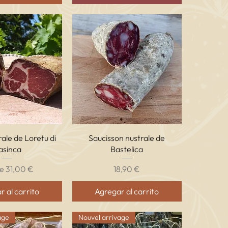
ta rápida
Vista rápida
ale de Loretu di
Saucisson nustrale de
asinca
Bastelica
o de oferta
Precio
de
31,00 €
18,90 €
 al carrito
Agregar al carrito
age
Nouvel arrivage