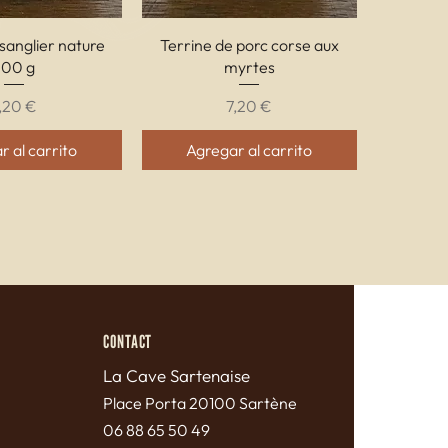
ta rápida
Vista rápida
sanglier nature
Terrine de porc corse aux
200 g
myrtes
recio
Precio
,20 €
7,20 €
 al carrito
Agregar al carrito
CONTACT
La Cave Sartenaise
Pl
ace Porta 20100 Sartène
06 88 65 50 49