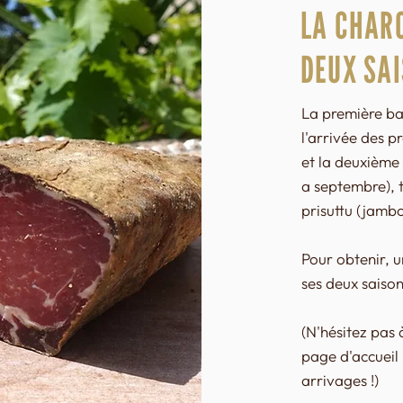
LA CHAR
DEUX SAI
La première ba
l'arrivée des p
et la deuxième 
a septembre), t
prisuttu (jambon
Pour obtenir, u
ses deux saison
(N'hésitez pas 
page d'accueil
arrivages !)