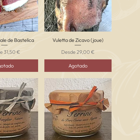
ta rápida
Vista rápida
ale de Bastelica
Vuletta de Zicavo (joue)
o de oferta
Precio de oferta
de
31,50 €
Desde
29,00 €
gotado
Agotado