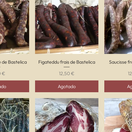
ápida
Vista rápida
Vis
e de Bastelica
Figateddu frais de Bastelica
Saucisse fr
o
Precio
P
0 €
12,50 €
1
ado
Agotado
A