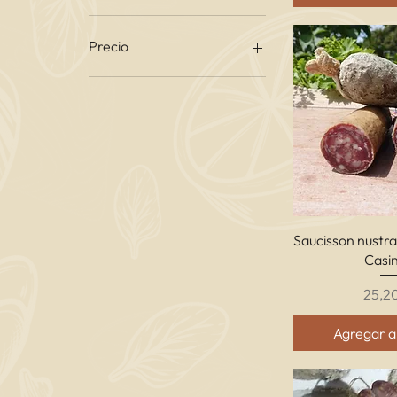
Precio
7 €
95 €
Vista r
Saucisson nustra
Casi
Preci
25,2
Agregar al