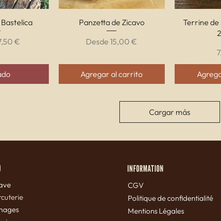
ápida
Vista rápida
Vis
 Bastelica
Panzetta de Zicavo
Terrine de 
e oferta
Precio de oferta
7,50 €
Desde
15,00 €
P
7
ado
Agregar al carrito
Agregar
Cargar más
U
INFORMATION
ave
CGV
cuterie
Politique de confidentialité
mages
Mentions Légales