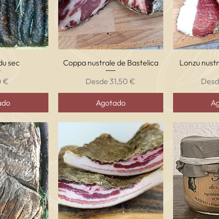
ápida
Vista rápida
Vis
du sec
Coppa nustrale de Bastelica
Lonzu nustr
o
Precio de oferta
Preci
0 €
Desde
31,50 €
Des
ado
Agotado
A