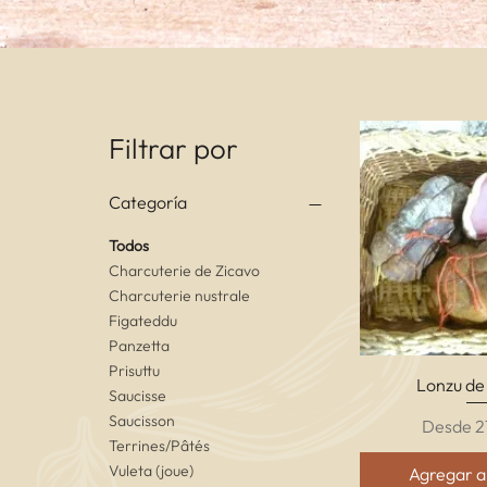
Filtrar por
Categoría
Todos
Charcuterie de Zicavo
Charcuterie nustrale
Figateddu
Panzetta
Prisuttu
Vista r
Lonzu de
Saucisse
Saucisson
Precio d
Desde
2
Terrines/Pâtés
Vuleta (joue)
Agregar al