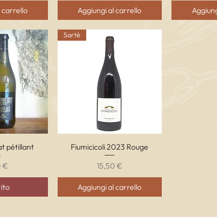
 carrello
Aggiungi al carrello
Aggiung
Sartè
apida
Vista rapida
t pétillant
Fiumicicoli 2023 Rouge
zo
Prezzo
0 €
15,50 €
ito
Aggiungi al carrello