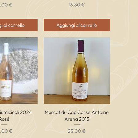
rezzo
Prezzo
6,00 €
16,80 €
i al carrello
Aggiungi al carrello
ta rapida
Vista rapida
umicicoli 2024
Muscat du Cap Corse Antoine
Rosé
Arena 2015
rezzo
Prezzo
3,00 €
23,00 €