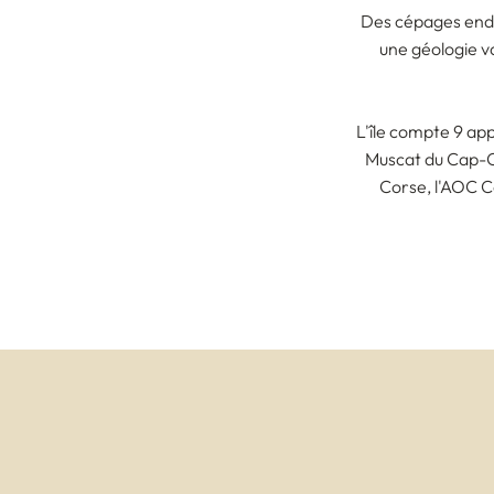
Des cépages endé
une géologie va
L'île compte 9 ap
Muscat du Cap-Co
Corse, l'AOC C