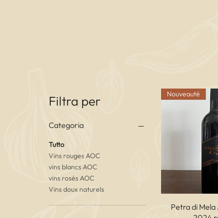
Nouveauté
Filtra per
Categoria
Tutto
Vins rouges AOC
vins blancs AOC
vins rosés AOC
Vins doux naturels
Vista r
Petra di Mela
2024 r