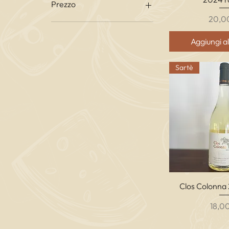
Prezzo
Prezz
20,0
13 €
23 €
Aggiungi al
Sartè
Vista r
Clos Colonna
Prez
18,0