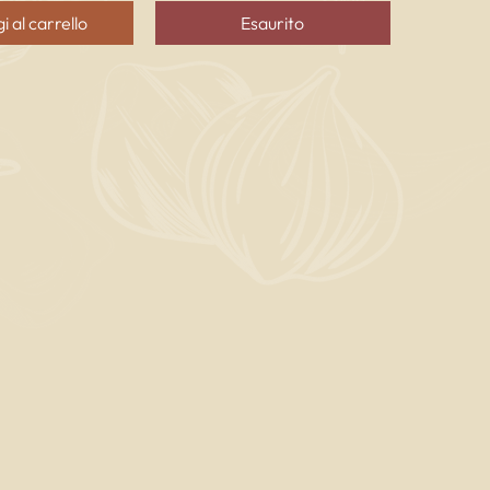
i al carrello
Esaurito