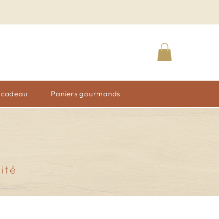
n cadeau
Paniers gourmands
lité