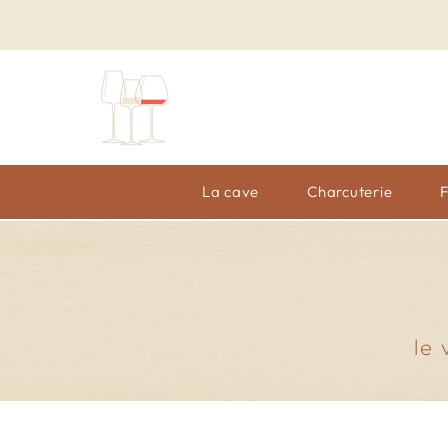
La cave
Charcuterie
le 