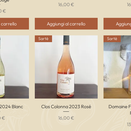
Prezzo
P
16,00 €
1
o
0 €
 carrello
Aggiungi al carrello
Aggiung
Sartè
Sartè
apida
Vista rapida
Vis
 2024 Blanc
Clos Colonna 2023 Rosé
Domaine Fi
zo
Prezzo
0 €
16,00 €
P
1