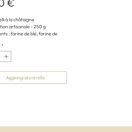
Prezzo
0 €
lli à la châtaigne
tion artisanale - 250 g
nts : farine de blé, farine de
ne, oeufs, sucre, beurre, levure
à
*
ue
erie Casa Agostini
eur artisan Morosaglia - Corse
Aggiungi al carrello