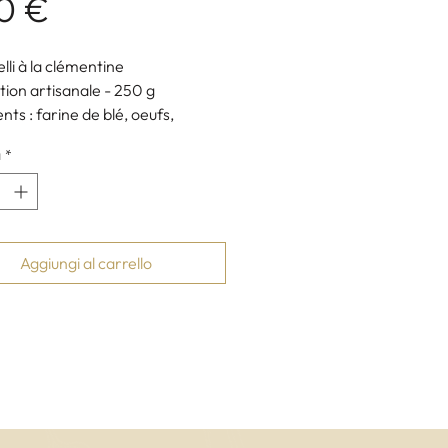
Prezzo
0 €
lli à la clémentine
tion artisanale - 250 g
nts : farine de blé, oeufs,
ne, sucre vanillé, beurre, levure
à
*
ue
erie Casa Agostini
eur artisan Morosaglia - Corse
Aggiungi al carrello