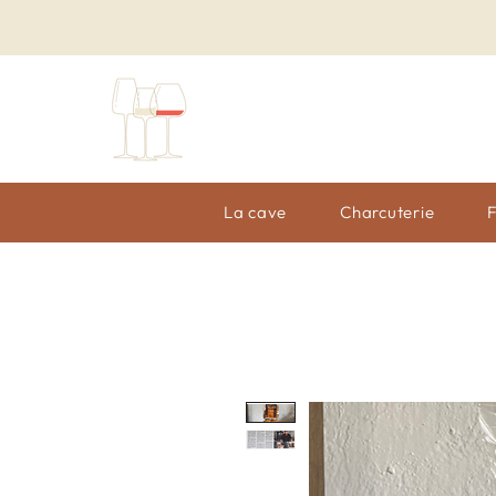
La cave
Charcuterie