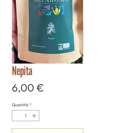
Nepita
Prezzo
6,00 €
Quantità
*