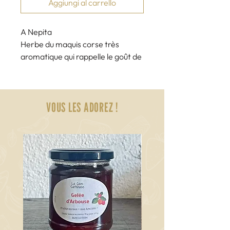
Aggiungi al carrello
A Nepita
Herbe du maquis corse très
aromatique qui rappelle le goût de
la marjolaine/origan. Elle est
utilisée dans de nombreuses
préparations culinaires en Corse :
VOUS LES ADOREZ !
grillades, pizzas, ragoûts ou
infusions.
Plante cueillie à la main. 100 %
naturel. 20 g