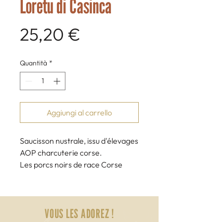
Loretu di Casinca
Prezzo
25,20 €
Quantità
*
Aggiungi al carrello
Saucisson nustrale, issu d'élevages
AOP charcuterie corse.
Les porcs noirs de race Corse
"nustrale" se nourrissent
principalement de châtaignes et
de glands.
VOUS LES ADOREZ !
Les élevages en AOP sont soumis