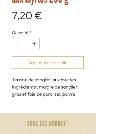
Prezzo
7,20 €
Quantità
*
Aggiungi al carrello
Terrine de sanglier aux myrtes
Ingrédients : maigre de sanglier, 
gras et foie de porc, sel, poivre, 
myrtes.
Fabrication artisanale.
Poids net : 200 g.
VOUS LES ADOREZ !
Jean-Claude Pasquali, 20160 
Renno.