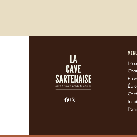
MEN
La c
Char
Fro
Épic
Car
Insp
Pan