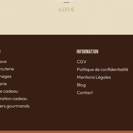
Prezzo
6,00 €
U
INFORMATION
ave
CGV
cuterie
Politique de confidentialité
mages
Mentions Légales
erie
Blog
te cadeau
Contact
iration cadeau
iers gourmands