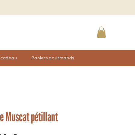
n cadeau
Paniers gourmands
e Muscat pétillant