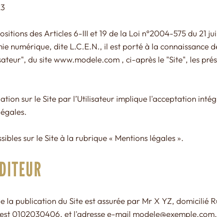
23
tions des Articles 6-III et 19 de la Loi n°2004-575 du 21 ju
e numérique, dite L.C.E.N., il est porté à la connaissance de
isateur", du site
www.modele.com
, ci-après le "Site", les pr
tion sur le Site par l’Utilisateur implique l'acceptation inté
légales.
ibles sur le Site à la rubrique « Mentions légales ».
ÉDITEUR
 de la publication du Site est assurée par Mr X YZ, domicilié 
est 0102030406, et l'adresse e-mail
modele@exemple.com
.