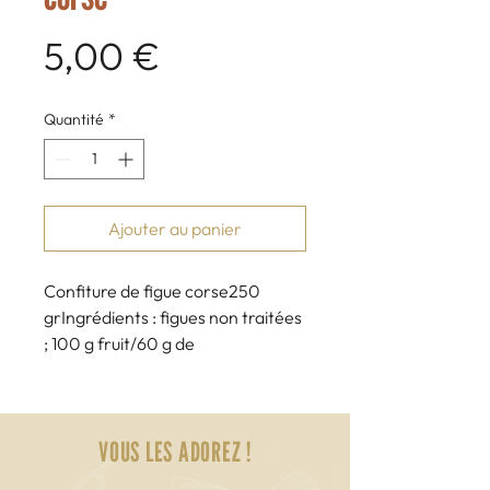
Prix
5,00 €
Quantité
*
Ajouter au panier
Confiture de figue corse250 
grIngrédients : figues non traitées 
; 100 g fruit/60 g de 
sucre.Fabrication maison. La 
Cave Sartenaise.
VOUS LES ADOREZ !