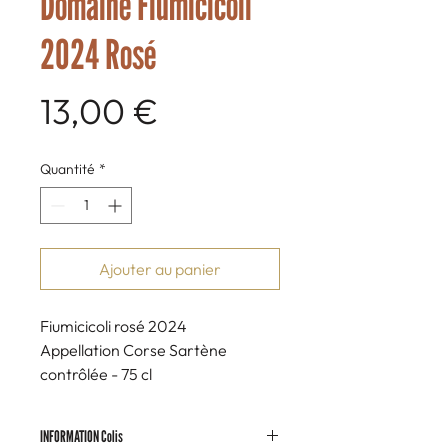
Domaine Fiumicicoli
2024 Rosé
Prix
13,00 €
Quantité
*
Ajouter au panier
Fiumicicoli rosé 2024
Appellation Corse Sartène
contrôlée - 75 cl
Cépage : Sciaccarellu. Robe claire
aux reflets saumonés, Nez à la fois
INFORMATION Colis
marqué par la mangue et par une