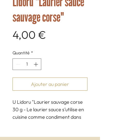
Lidoru "Laurier sauce
sauvage corse"
Prix
4,00 €
Quantité
*
Ajouter au panier
U Lidoru "Laurier sauvage corse
30 g - Le laurier sauce s’utilise en
cuisine comme condiment dans
les sauces ou ragoûts (1 à 2
feuilles).Feuilles cueillies à la main
dans le maquis corse. 100 %