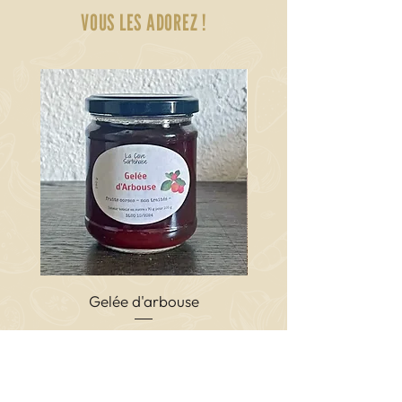
VOUS LES ADOREZ !
naturel.
Gelée d'arbouse
Terrine de porc cor
Prix
6,00 €