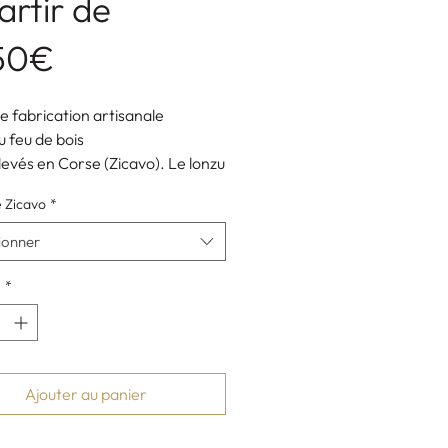
artir de
Prix
,50€
promotionnel
e fabrication artisanale
 feu de bois
levés en Corse (Zicavo). Le lonzu
 du filet de porc.
 Zicavo
*
g) - Pièce de 500 g ou 700 g
 - conditionnement sous-vide.
ionner
-producteur : Jean Cesari à
 haute vallée du Taravo-Corse.
é
*
Ajouter au panier