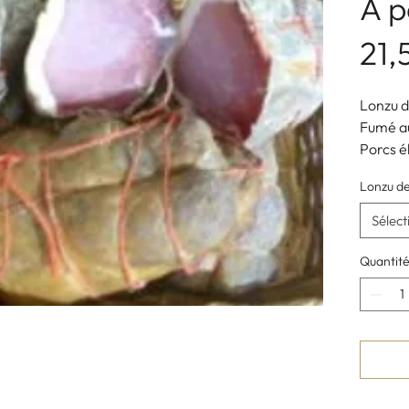
À p
21
Lonzu d
Fumé au
Porcs é
provient
Lonzu de
(43 €/k
environ
Sélect
Eleveur
Zicavo,
Quantit