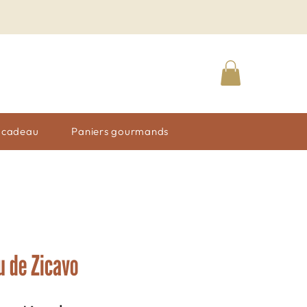
n cadeau
Paniers gourmands
u de Zicavo