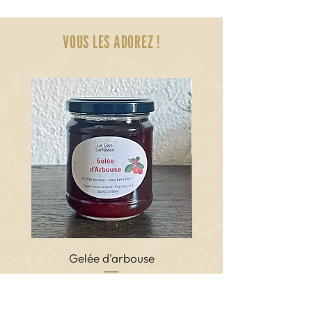
14 % vol.
VOUS LES ADOREZ !
Gelée d'arbouse
Terrine de porc cor
Prix
6,00 €